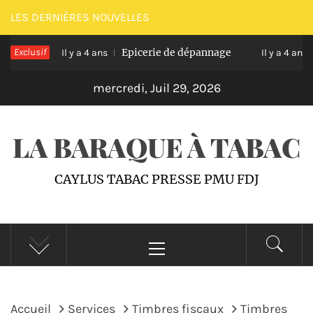
Passer
LES DERNIÈRES NOUVELLES
au
Caylus
Exclusif
Epicerie de dépannage
contenu
Il y a 4 ans
Il y a 4 ans
mercredi, Juil 29, 2026
LA BARAQUE À TABAC
CAYLUS TABAC PRESSE PMU FDJ
Menu
principal
Accueil
Services
Timbres fiscaux
Timbres