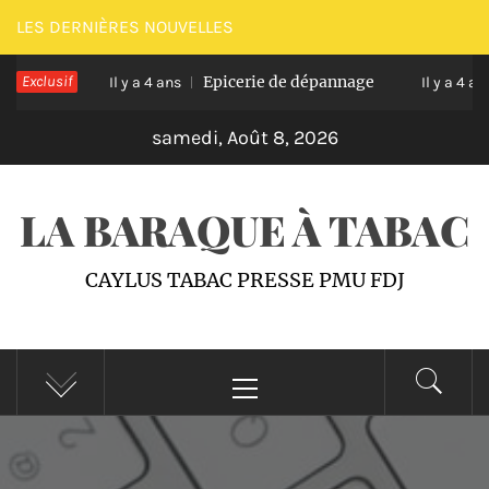
Passer
LES DERNIÈRES NOUVELLES
au
 Caylus
Exclusif
Epicerie de dépannage
contenu
Il y a 4 ans
Il y a 4 ans
samedi, Août 8, 2026
LA BARAQUE À TABAC
CAYLUS TABAC PRESSE PMU FDJ
Menu
principal