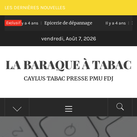
Passer
LES DERNIÈRES NOUVELLES
au
s
Exclusif
Epicerie de dépannage
Pai
contenu
Il y a 4 ans
Il y a 4 ans
vendredi, Août 7, 2026
LA BARAQUE À TABAC
CAYLUS TABAC PRESSE PMU FDJ
Menu
principal