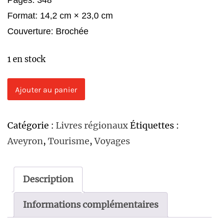
Format: 14,2 cm × 23,0 cm
Couverture: Brochée
1 en stock
quantité
Ajouter au panier
de
Le
Catégorie :
Livres régionaux
Étiquettes :
guide
Aveyron
,
Tourisme
,
Voyages
de
l'Aveyron
Description
Informations complémentaires