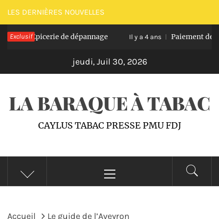
Passer
LES DERNIÈRES NOUVELLES
au
Exclusif
Epicerie de dépannage
Paiement de pro
4 ans
contenu
Il y a 4 ans
jeudi, Juil 30, 2026
LA BARAQUE À TABAC
CAYLUS TABAC PRESSE PMU FDJ
Menu
principal
Accueil
Le guide de l’Aveyron