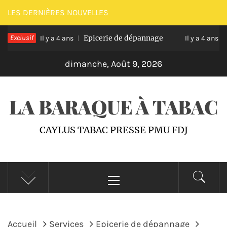
Passer
LES DERNIÈRES NOUVELLES
au
aylus
Exclusif
Epicerie de dépannage
contenu
Il y a 4 ans
Il y a 4 ans
dimanche, Août 9, 2026
LA BARAQUE À TABAC
CAYLUS TABAC PRESSE PMU FDJ
Menu
principal
Accueil
Services
Epicerie de dépannage