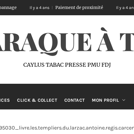
annage
Paiement de proximité
Il y a 4 ans
Il y a 4 ans
ARAQUE À 
CAYLUS TABAC PRESSE PMU FDJ
ICES
CLICK & COLLECT
CONTACT
MON PROFIL
95030_livre.les.templiers.du.larzac.antoine.regis.carcen