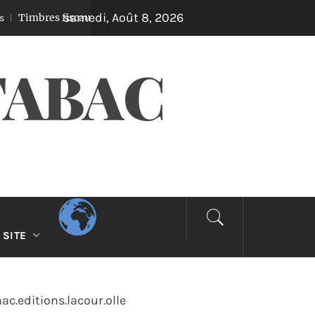
samedi, Août 8, 2026
Timbres fiscaux
La Baraque à Tabac
Il y a 4 ans
TABAC
SITE
ac.editions.lacour.olle