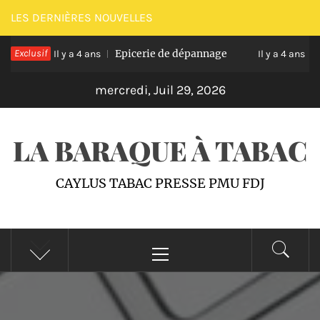
Passer
LES DERNIÈRES NOUVELLES
au
lus
Exclusif
Epicerie de dépannage
P
contenu
Il y a 4 ans
Il y a 4 ans
mercredi, Juil 29, 2026
LA BARAQUE À TABAC
CAYLUS TABAC PRESSE PMU FDJ
Menu
principal